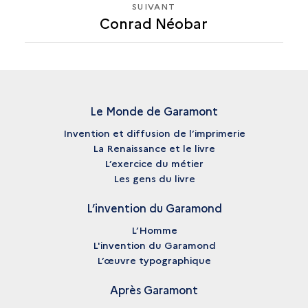
SUIVANT
SUIVANT
ANDRÉ WECHEL
Conrad Néobar
CONRAD
NÉOBAR
PÉDAGOGIE
MÉDIATHÈQUE
GLOSSAIRE
Le Monde de Garamont
Invention et diffusion de l’imprimerie
BIBLIOGRAPHIE
La Renaissance et le livre
L’exercice du métier
Les gens du livre
CRÉDITS
L’invention du Garamond
L’Homme
L'invention du Garamond
L’œuvre typographique
Après Garamont