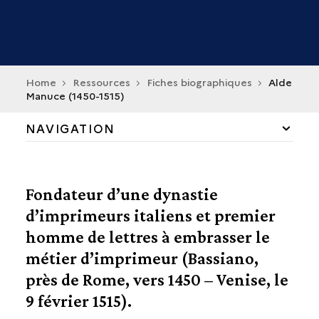
Home
Ressources
Fiches biographiques
Alde
Manuce (1450-1515)
NAVIGATION
COLLECTIONS ET FONDS
Fondateur d’une dynastie
ENSEIGNEMENT ET RECHERCHE
d’imprimeurs italiens et premier
homme de lettres à embrasser le
FICHES BIOGRAPHIQUES
métier d’imprimeur (Bassiano,
ANTOINE AUGEREAU
près de Rome, vers 1450 – Venise, le
JOSSE BADE
JEAN BARBÉ
9 février 1515).
GUILLAUME BUDÉ