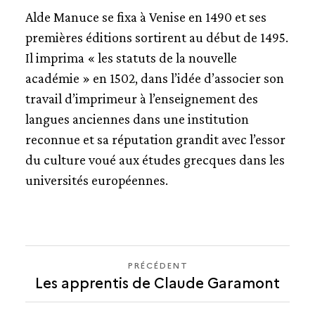
CLAUDE CHEVALLON ET CHARLOTTE
Alde Manuce se fixa à Venise en 1490 et ses
GUILLARD
premières éditions sortirent au début de 1495.
SIMON COLINES
Il imprima « les statuts de la nouvelle
PIERRE DUCHÂTEL
ROBERT ESTIENNE
académie » en 1502, dans l’idée d’associer son
JEAN GAGNY
travail d’imprimeur à l’enseignement des
PIERRE GAULTIER
langues anciennes dans une institution
ULRICH GERING
reconnue et sa réputation grandit avec l’essor
ROBERT GRANJON
du culture voué aux études grecques dans les
JOHANN GUTENBERG
universités européennes.
JEAN JANNON
GUILLAUME I LE BÉ
LES APPRENTIS DE CLAUDE GARAMONT
ALDE MANUCE
CONRAD NÉOBAR
PRÉCÉDENT
PRÉCÉDENT
CHRISTOPHE PLANTIN
Les apprentis de Claude Garamont
CONRAD
GEOFFROY TORY
NÉOBAR
ANGE VERGÈCE