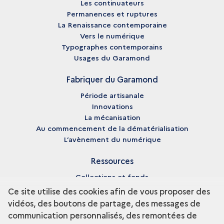
Les continuateurs
Permanences et ruptures
La Renaissance contemporaine
Vers le numérique
Typographes contemporains
Usages du Garamond
Fabriquer du Garamond
Période artisanale
Innovations
La mécanisation
Au commencement de la dématérialisation
L’avènement du numérique
Ressources
Collections et fonds
Enseignement et recherche
Ce site utilise des cookies afin de vous proposer des
Fiches biographiques
vidéos, des boutons de partage, des messages de
Pédagogie
communication personnalisés, des remontées de
Bibliographie