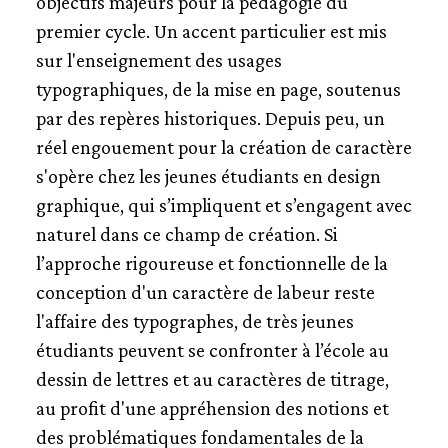
objectifs majeurs pour la pédagogie du
BESANÇON
premier cycle. Un accent particulier est mis
BORDEAUX
sur l'enseignement des usages
CAEN-CHERBOURG
CAMBRAI
typographiques, de la mise en page, soutenus
GRENOBLE-VALENCE
par des repères historiques. Depuis peu, un
LE HAVRE-ROUEN
réel engouement pour la création de caractère
LORRAINE-METZ
s'opère chez les jeunes étudiants en design
LORRAINE-ÉPINAL
graphique, qui s’impliquent et s’engagent avec
LYON
naturel dans ce champ de création. Si
NANCY
PAU-TARBES
l’approche rigoureuse et fonctionnelle de la
REIMS
conception d'un caractère de labeur reste
STRASBOURG-MULHOUSE
l'affaire des typographes, de très jeunes
TOULOUSE
étudiants peuvent se confronter à l’école au
L’ÉDUCATION NATIONALE
dessin de lettres et au caractères de titrage,
L’ÉCOLE ESTIENNE
au profit d'une appréhension des notions et
FICHES BIOGRAPHIQUES
des problématiques fondamentales de la