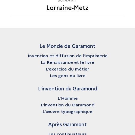
Lorraine-Metz
LORRAINE-
METZ
Le Monde de Garamont
Invention et diffusion de l’imprimerie
La Renaissance et le livre
L’exercice du métier
Les gens du livre
L’invention du Garamond
L’Homme
L'invention du Garamond
L’œuvre typographique
Après Garamont
Les continuateurs