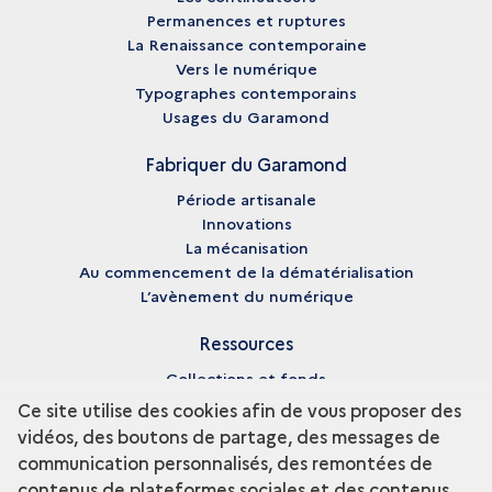
Permanences et ruptures
La Renaissance contemporaine
Vers le numérique
Typographes contemporains
Usages du Garamond
Fabriquer du Garamond
Période artisanale
Innovations
La mécanisation
Au commencement de la dématérialisation
L’avènement du numérique
Ressources
Collections et fonds
Enseignement et recherche
Ce site utilise des cookies afin de vous proposer des
Fiches biographiques
vidéos, des boutons de partage, des messages de
Pédagogie
communication personnalisés, des remontées de
Bibliographie
contenus de plateformes sociales et des contenus