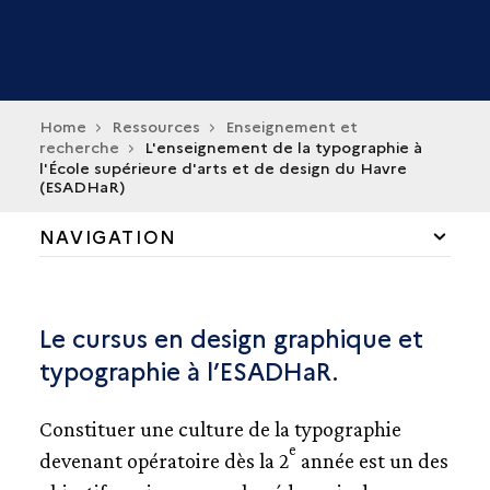
Home
Ressources
Enseignement et
recherche
L'enseignement de la typographie à
l'École supérieure d'arts et de design du Havre
(ESADHaR)
NAVIGATION
COLLECTIONS ET FONDS
Le cursus en design graphique et
ENSEIGNEMENT ET RECHERCHE
typographie à l’ESADHaR.
L’ENSEIGNEMENT SUPÉRIEUR DU DESIGN
GRAPHIQUE
Constituer une culture de la typographie
ATELIER NATIONAL DE RECHERCHE
TYPOGRAPHIQUE (ANRT)
e
devenant opératoire dès la 2
année est un des
AMIENS