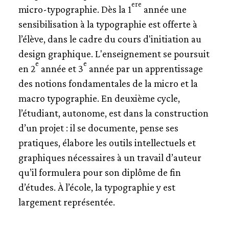
ere
micro-typographie. Dès la 1
année une
PÉDAGOGIE
sensibilisation à la typographie est offerte à
l’élève, dans le cadre du cours d'initiation au
MÉDIATHÈQUE
design graphique. L'enseignement se poursuit
e
e
en 2
année et 3
année par un apprentissage
GLOSSAIRE
des notions fondamentales de la micro et la
BIBLIOGRAPHIE
macro typographie. En deuxième cycle,
l’étudiant, autonome, est dans la construction
CRÉDITS
d’un projet : il se documente, pense ses
pratiques, élabore les outils intellectuels et
graphiques nécessaires à un travail d’auteur
qu’il formulera pour son diplôme de fin
d’études. À l’école, la typographie y est
largement représentée.