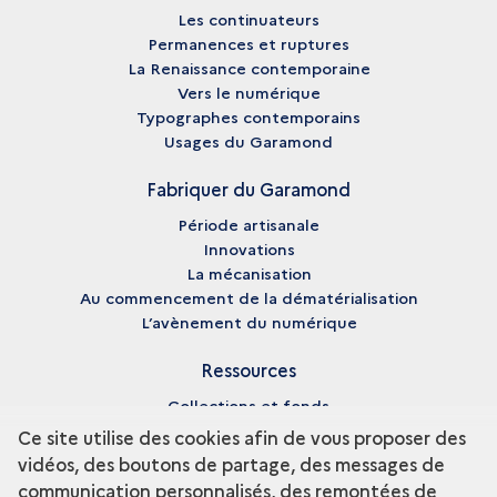
Les continuateurs
Permanences et ruptures
La Renaissance contemporaine
Vers le numérique
Typographes contemporains
Usages du Garamond
Fabriquer du Garamond
Période artisanale
Innovations
La mécanisation
Au commencement de la dématérialisation
L’avènement du numérique
Ressources
Collections et fonds
Enseignement et recherche
Ce site utilise des cookies afin de vous proposer des
Fiches biographiques
vidéos, des boutons de partage, des messages de
Pédagogie
communication personnalisés, des remontées de