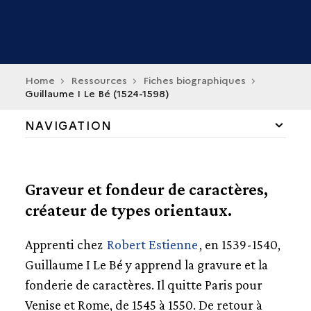
Home
Ressources
Fiches biographiques
Guillaume I Le Bé (1524-1598)
NAVIGATION
COLLECTIONS ET FONDS
Graveur et fondeur de caractères,
ENSEIGNEMENT ET RECHERCHE
créateur de types orientaux.
FICHES BIOGRAPHIQUES
Apprenti chez
Robert Estienne
, en 1539-1540,
ANTOINE AUGEREAU
Guillaume I Le Bé y apprend la gravure et la
JOSSE BADE
fonderie de caractères. Il quitte Paris pour
JEAN BARBÉ
Venise et Rome, de 1545 à 1550. De retour à
GUILLAUME BUDÉ