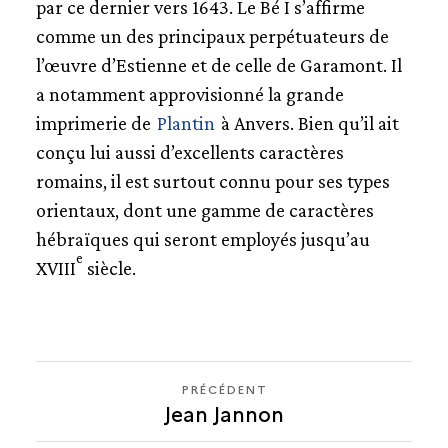
par ce dernier vers 1643. Le Bé I s’affirme
ANDRÉ WECHEL
comme un des principaux perpétuateurs de
PÉDAGOGIE
l’œuvre d’Estienne et de celle de Garamont. Il
a notamment approvisionné la grande
MÉDIATHÈQUE
imprimerie de
Plantin
à Anvers. Bien qu’il ait
conçu lui aussi d’excellents caractères
GLOSSAIRE
romains, il est surtout connu pour ses types
orientaux, dont une gamme de caractères
BIBLIOGRAPHIE
hébraïques qui seront employés jusqu’au
e
CRÉDITS
XVIII
siècle.
PRÉCÉDENT
PRÉCÉDENT
Jean Jannon
LES
APPRENTIS