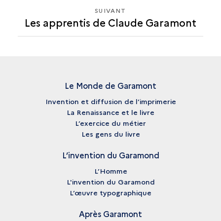
DE
SUIVANT
SUIVANT
CLAUDE
Les apprentis de Claude Garamont
LES
GARAMONT
APPRENTIS
DE
CLAUDE
GARAMONT
Le Monde de Garamont
Invention et diffusion de l’imprimerie
La Renaissance et le livre
L’exercice du métier
Les gens du livre
L’invention du Garamond
L’Homme
L'invention du Garamond
L’œuvre typographique
Après Garamont