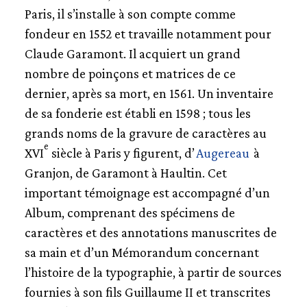
Paris, il s’installe à son compte comme
CLAUDE CHEVALLON ET CHARLOTTE
GUILLARD
fondeur en 1552 et travaille notamment pour
SIMON COLINES
Claude Garamont. Il acquiert un grand
PIERRE DUCHÂTEL
nombre de poinçons et matrices de ce
ROBERT ESTIENNE
JEAN GAGNY
dernier, après sa mort, en 1561. Un inventaire
PIERRE GAULTIER
de sa fonderie est établi en 1598 ; tous les
ULRICH GERING
grands noms de la gravure de caractères au
ROBERT GRANJON
e
XVI
siècle à Paris y figurent, d’
Augereau
à
JOHANN GUTENBERG
Granjon, de Garamont à Haultin. Cet
JEAN JANNON
important témoignage est accompagné d’un
GUILLAUME I LE BÉ
Album, comprenant des spécimens de
LES APPRENTIS DE CLAUDE GARAMONT
ALDE MANUCE
caractères et des annotations manuscrites de
CONRAD NÉOBAR
sa main et d’un Mémorandum concernant
CHRISTOPHE PLANTIN
l’histoire de la typographie, à partir de sources
GEOFFROY TORY
fournies à son fils Guillaume II et transcrites
ANGE VERGÈCE