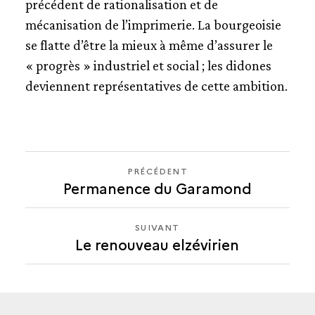
précédent de rationalisation et de
mécanisation de l’imprimerie. La bourgeoisie
se flatte d’être la mieux à même d’assurer le
« progrès » industriel et social ; les didones
deviennent représentatives de cette ambition.
PRÉCÉDENT
PRÉCÉDENT
Permanence du Garamond
LE
RENOUVEAU
ELZÉVIRIEN
SUIVANT
SUIVANT
Le renouveau elzévirien
LE
RENOUVEAU
ELZÉVIRIEN