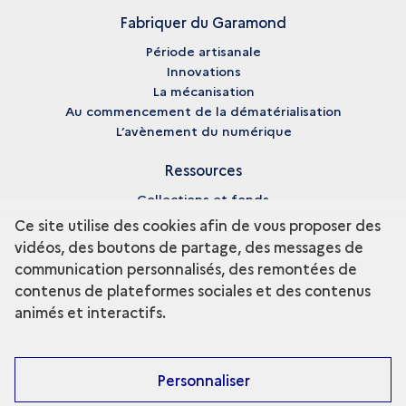
Fabriquer du Garamond
Période artisanale
Innovations
La mécanisation
Au commencement de la dématérialisation
L’avènement du numérique
Ressources
Collections et fonds
Enseignement et recherche
Ce site utilise des cookies afin de vous proposer des
Fiches biographiques
vidéos, des boutons de partage, des messages de
Pédagogie
communication personnalisés, des remontées de
Bibliographie
contenus de plateformes sociales et des contenus
Glossaire
animés et interactifs.
Médiathèque
Personnaliser