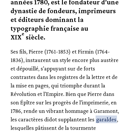
années 1780, est le fondateur d’une
dynastie de fondeurs, imprimeurs
VERS LE NUMÉRIQUE
et éditeurs dominant la
typographie française au
TYPOGRAPHES CONTEMPORAINS
e
XIX
siècle.
USAGES DU GARAMOND
Ses fils, Pierre (1761-1853) et Firmin (1764-
1836), instaurent un style encore plus austère
et dépouillé, s’appuyant sur de forts
contrastes dans les registres de la lettre et de
la mise en pages, qui triomphe durant la
Révolution et l’Empire. Bien que Pierre dans
son Épître sur les progrès de l’imprimerie, en
1786, rende un vibrant hommage à Garamont,
les caractères didot supplantent les
garaldes
,
lesquelles pâtissent de la tourmente