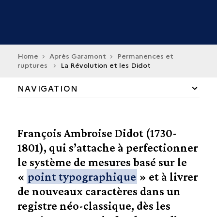
Home
Après Garamont
Permanences et
ruptures
La Révolution et les Didot
NAVIGATION
LES CONTINUATEURS
François Ambroise Didot (1730-
PERMANENCES ET RUPTURES
1801), qui s’attache à perfectionner
LE ROMAIN DU ROI
le système de mesures basé sur le
PERMANENCE DU GARAMOND
«
point typographique
» et à livrer
LA RÉVOLUTION ET LES DIDOT
de nouveaux caractères dans un
LE RENOUVEAU ELZÉVIRIEN
registre néo-classique, dès les
LA RENAISSANCE CONTEMPORAINE