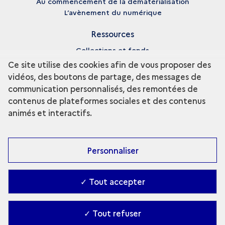
Au commencement de la dématérialisation
L’avènement du numérique
Ressources
Collections et fonds
Enseignement et recherche
Ce site utilise des cookies afin de vous proposer des
Fiches biographiques
vidéos, des boutons de partage, des messages de
Pédagogie
communication personnalisés, des remontées de
Bibliographie
contenus de plateformes sociales et des contenus
Glossaire
animés et interactifs.
Médiathèque
Personnaliser
✓ Tout accepter
✓ Tout refuser
Accessibilité : partiellement conforme
-
Contact
-
Gestion des cookies
-
Ministère de la Culture