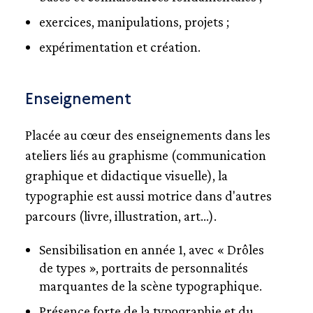
BESANÇON
exercices, manipulations, projets ;
BORDEAUX
CAEN-CHERBOURG
expérimentation et création.
CAMBRAI
GRENOBLE-VALENCE
Enseignement
LE HAVRE-ROUEN
LORRAINE-METZ
LORRAINE-ÉPINAL
Placée au cœur des enseignements dans les
LYON
ateliers liés au graphisme (communication
NANCY
graphique et didactique visuelle), la
PAU-TARBES
typographie est aussi motrice dans d'autres
REIMS
parcours (livre, illustration, art…).
STRASBOURG-MULHOUSE
TOULOUSE
Sensibilisation en année 1, avec « Drôles
L’ÉDUCATION NATIONALE
de types », portraits de personnalités
L’ÉCOLE ESTIENNE
marquantes de la scène typographique.
FICHES BIOGRAPHIQUES
Présence forte de la typographie et du