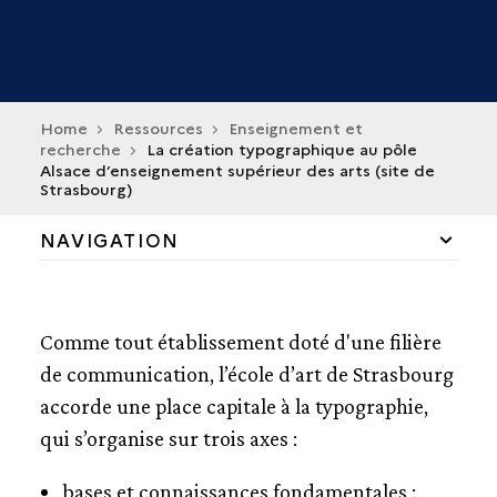
Home
Ressources
Enseignement et
recherche
La création typographique au pôle
Alsace d’enseignement supérieur des arts (site de
Strasbourg)
NAVIGATION
COLLECTIONS ET FONDS
Comme tout établissement doté d'une filière
ENSEIGNEMENT ET RECHERCHE
de communication, l’école d’art de Strasbourg
L’ENSEIGNEMENT SUPÉRIEUR DU DESIGN
accorde une place capitale à la typographie,
GRAPHIQUE
ATELIER NATIONAL DE RECHERCHE
qui s’organise sur trois axes :
TYPOGRAPHIQUE (ANRT)
AMIENS
bases et connaissances fondamentales ;