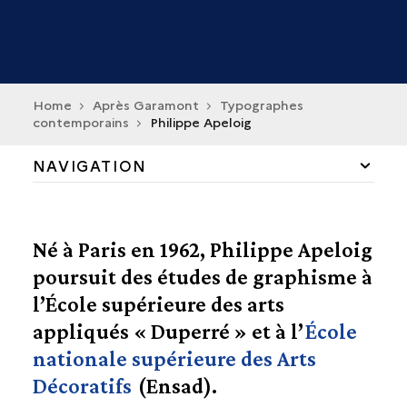
Home
Après Garamont
Typographes
contemporains
Philippe Apeloig
NAVIGATION
LES CONTINUATEURS
Né à Paris en 1962, Philippe Apeloig
PERMANENCES ET RUPTURES
poursuit des études de graphisme à
l’École supérieure des arts
LA RENAISSANCE CONTEMPORAINE
appliqués « Duperré » et à l’
École
VERS LE NUMÉRIQUE
nationale supérieure des Arts
Décoratifs
(Ensad).
TYPOGRAPHES CONTEMPORAINS