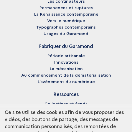
Les continuateurs
Permanences et ruptures
La Renaissance contemporaine
Vers le numérique
Typographes contemporains
Usages du Garamond
Fabriquer du Garamond
Période artisanale
Innovations
La mécanisation
Au commencement de la dématérialisation
L’avènement du numérique
Ressources
Collections et fonds
Enseignement et recherche
Ce site utilise des cookies afin de vous proposer des
Fiches biographiques
vidéos, des boutons de partage, des messages de
Pédagogie
communication personnalisés, des remontées de
Bibliographie