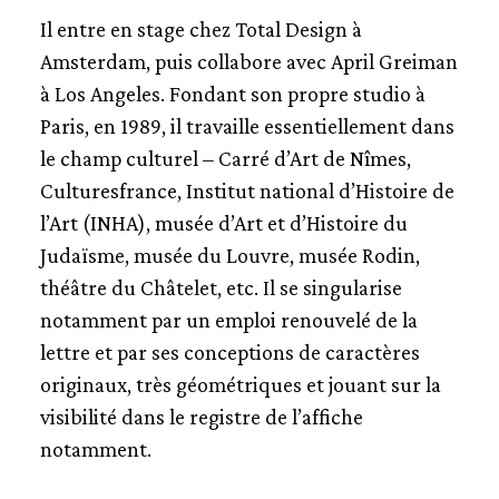
PHILIPPE APELOIG
Il entre en stage chez Total Design à
MATHIEU CORTAT
Amsterdam, puis collabore avec April Greiman
PIERRE DI SCIULLO
à Los Angeles. Fondant son propre studio à
XAVIER DUPRÉ
Paris, en 1989, il travaille essentiellement dans
FRANCK JALLEAU
le champ culturel – Carré d’Art de Nîmes,
JEAN-BAPTISTE LEVÉE
Culturesfrance, Institut national d’Histoire de
MURIEL PARIS
JEAN-FRANÇOIS PORCHEZ
l’Art (INHA), musée d’Art et d’Histoire du
MATTHIEU RÉGUER
Judaïsme, musée du Louvre, musée Rodin,
ALICE SAVOIE
théâtre du Châtelet, etc. Il se singularise
MALOU VERLOMME
notamment par un emploi renouvelé de la
lettre et par ses conceptions de caractères
USAGES DU GARAMOND
originaux, très géométriques et jouant sur la
visibilité dans le registre de l’affiche
notamment.