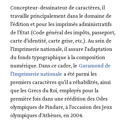
PHILIPPE APELOIG
Concepteur-dessinateur de caractères, il
MATHIEU CORTAT
travaille principalement dans le domaine de
PIERRE DI SCIULLO
l’édition et pour les imprimés administratifs
XAVIER DUPRÉ
de l’État (Code général des impôts, passeport,
FRANCK JALLEAU
carte d’identité, carte grise, etc.). Au sein de
JEAN-BAPTISTE LEVÉE
l’Imprimerie nationale, il assure l’adaptation
MURIEL PARIS
JEAN-FRANÇOIS PORCHEZ
du fonds typographique à la composition
MATTHIEU RÉGUER
numérique. Dans ce cadre, le
Garamond de
ALICE SAVOIE
l’Imprimerie nationale
a été parmi les
MALOU VERLOMME
premiers caractères qu’il a réhabilités, ainsi
que les Grecs du Roi, employés pour la
USAGES DU GARAMOND
première fois dans une réédition des Odes
olympiques de Pindare, à l’occasion des Jeux
olympiques d’Athènes, en 2004.