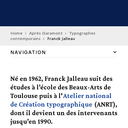
Home
Après Garamont
Typographes
contemporains
Franck Jalleau
NAVIGATION
LES CONTINUATEURS
Né en 1962, Franck Jalleau suit des
PERMANENCES ET RUPTURES
études à l’école des Beaux-Arts de
Toulouse puis à l'
Atelier national
LA RENAISSANCE CONTEMPORAINE
de Création typographique
(ANRT),
VERS LE NUMÉRIQUE
dont il devient un des intervenants
jusqu’en 1990.
TYPOGRAPHES CONTEMPORAINS