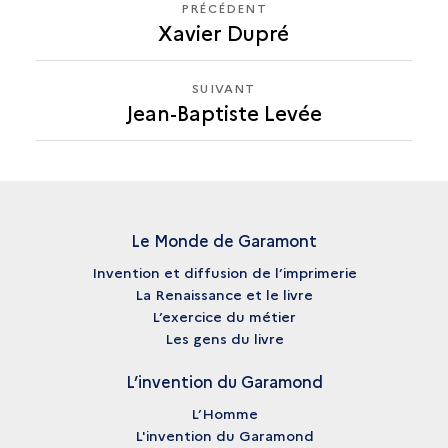
PRÉCÉDENT
PRÉCÉDENT
Xavier Dupré
JEAN-
BAPTISTE
LEVÉE
SUIVANT
SUIVANT
Jean-Baptiste Levée
JEAN-
BAPTISTE
LEVÉE
Le Monde de Garamont
Invention et diffusion de l’imprimerie
La Renaissance et le livre
L’exercice du métier
Les gens du livre
L’invention du Garamond
L’Homme
L'invention du Garamond