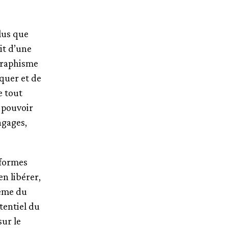
lus que
git d’une
graphisme
quer et de
e tout
 pouvoir
ngages,
 formes
en libérer,
même du
tentiel du
ur le