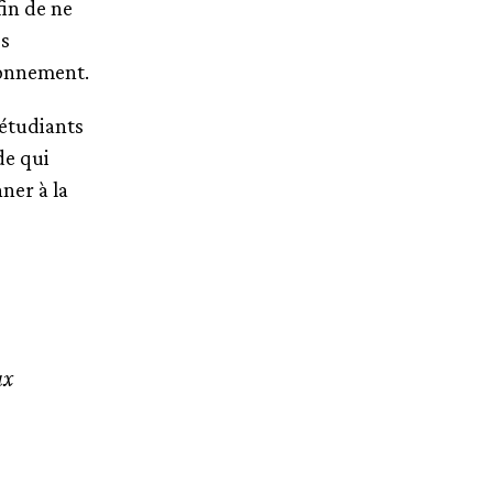
fin de ne
es
ronnement.
 étudiants
de qui
ner à la
ux