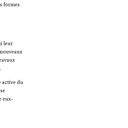
es formes
a
i leur
e nouveaux
travaux
.
e active du
 se
r eux-