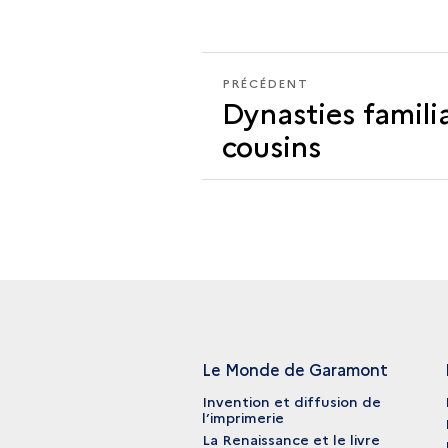
PRÉCÉDENT
PRÉCÉDENT
Dynasties familia
LA
TENTATION
cousins
DE
LA
RÉFORME
Le Monde de Garamont
Invention et diffusion de
l’imprimerie
La Renaissance et le livre