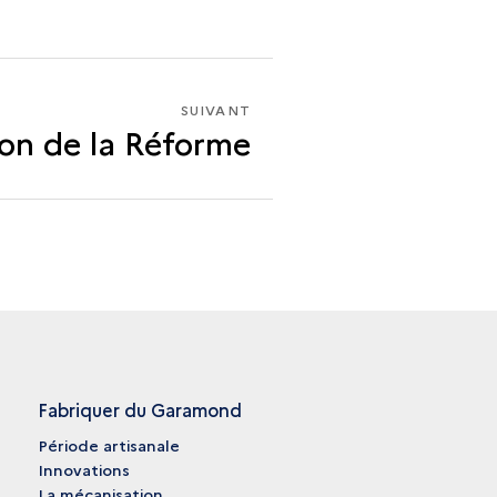
SUIVANT
SUIVANT
ion de la Réforme
LA
TENTATION
DE
LA
RÉFORME
Fabriquer du Garamond
Période artisanale
Innovations
La mécanisation