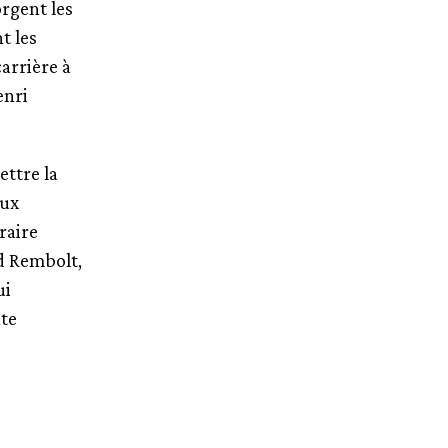
orgent les
t les
carrière à
enri
ttre la
eux
raire
d Rembolt,
ui
nte