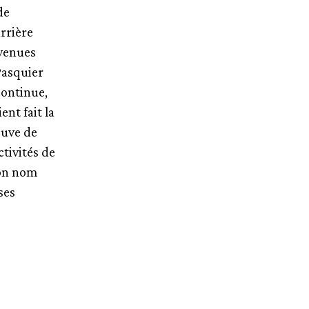
de
rrière
evenues
Pasquier
ontinue,
ent fait la
euve de
ctivités de
son nom
ses