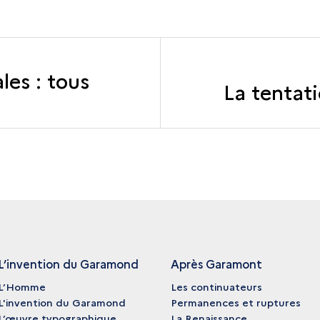
les : tous
La tentat
L’invention du Garamond
Après Garamont
L’Homme
Les continuateurs
L'invention du Garamond
Permanences et ruptures
L’œuvre typographique
La Renaissance