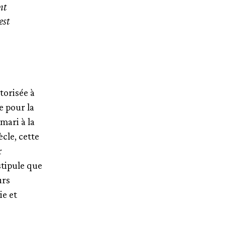
nt
est
torisée à
e pour la
mari à la
ècle, cette
r
stipule que
urs
ie et