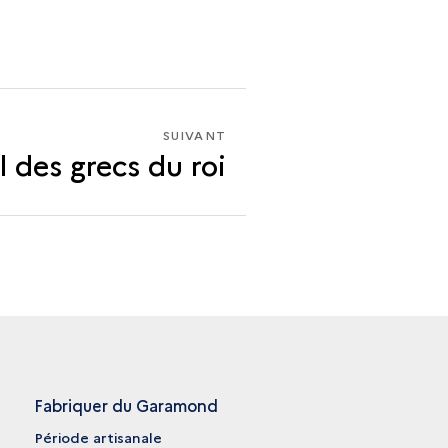
SUIVANT
SUIVANT
l des grecs du roi
LE
VOL
DES
GRECS
DU
ROI
Fabriquer du Garamond
Période artisanale