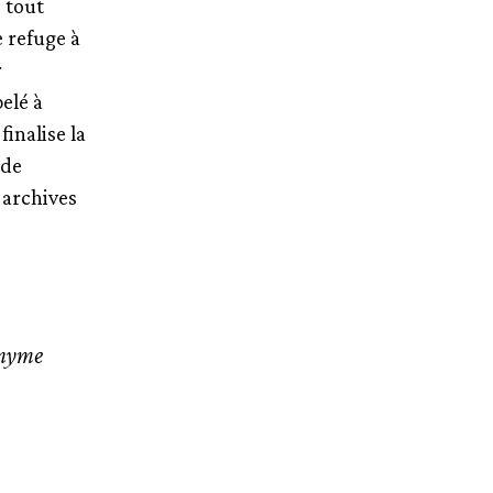
 tout
e refuge à
r
elé à
finalise la
 de
 archives
onyme