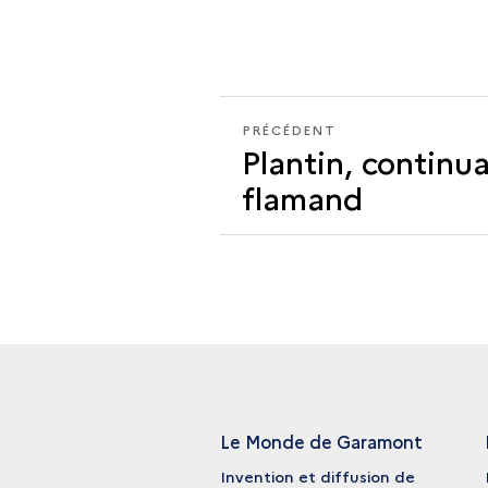
PRÉCÉDENT
PRÉCÉDENT
Plantin, continu
LE
VOL
flamand
DES
GRECS
DU
ROI
Le Monde de Garamont
Invention et diffusion de