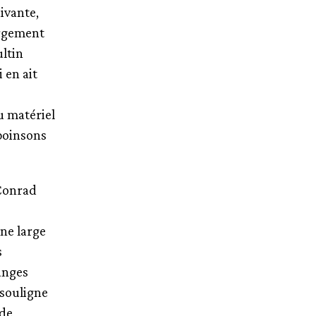
uivante,
largement
ltin
i en ait
du matériel
poinsons
 Conrad
ne large
s
anges
souligne
 de