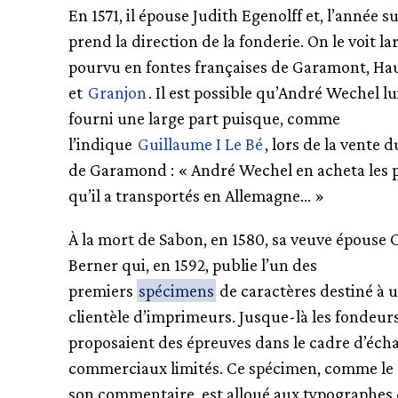
En 1571, il épouse Judith Egenolff et, l’année s
prend la direction de la fonderie. On le voit 
pourvu en fontes françaises de Garamont, Hau
et
Granjon
. Il est possible qu’André Wechel lu
fourni une large part puisque, comme
l’indique
Guillaume I Le Bé
, lors de la vente 
de Garamond : « André Wechel en acheta les 
qu’il a transportés en Allemagne… »
À la mort de Sabon, en 1580, sa veuve épouse
Berner qui, en 1592, publie l’un des
premiers
spécimens
de caractères destiné à u
clientèle d’imprimeurs. Jusque-là les fondeur
proposaient des épreuves dans le cadre d’éch
commerciaux limités. Ce spécimen, comme le 
son commentaire, est alloué aux typographes