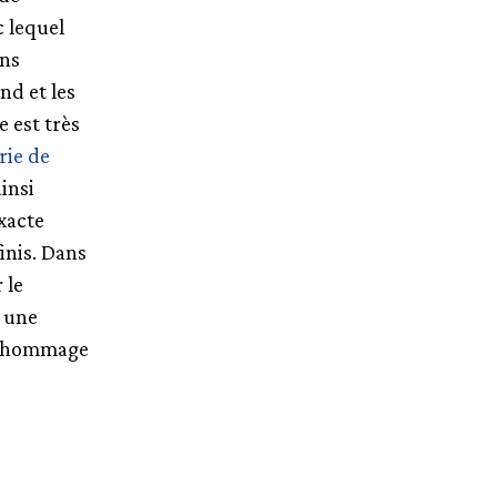
c lequel
ins
nd et les
e est très
rie de
insi
xacte
finis. Dans
 le
 une
en hommage