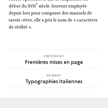
e
début du XVII
siècle. Souvent employée
depuis lors pour composer des manuels de
savoir-vivre, elle a pris le nom de « caractères
de civilité ».
PRÉCÉDENT
PRÉCÉDENT
Premières mises en page
TYPOGRAPHIES
ITALIENNES
SUIVANT
SUIVANT
Typographies italiennes
TYPOGRAPHIES
ITALIENNES