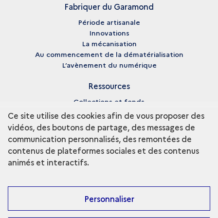
Fabriquer du Garamond
Période artisanale
Innovations
La mécanisation
Au commencement de la dématérialisation
L’avènement du numérique
Ressources
Collections et fonds
Enseignement et recherche
Ce site utilise des cookies afin de vous proposer des
Fiches biographiques
vidéos, des boutons de partage, des messages de
Pédagogie
communication personnalisés, des remontées de
Bibliographie
contenus de plateformes sociales et des contenus
Glossaire
animés et interactifs.
Médiathèque
Personnaliser