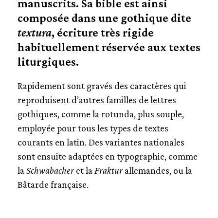
manuscrits. Sa bible est ainsi
composée dans une gothique dite
LA RENAISSANCE ET LE LIVRE
textura
, écriture très rigide
habituellement réservée aux textes
L’EXERCICE DU MÉTIER
liturgiques.
LES GENS DU LIVRE
Rapidement sont gravés des caractères qui
reproduisent d’autres familles de lettres
gothiques, comme la rotunda, plus souple,
employée pour tous les types de textes
courants en latin. Des variantes nationales
sont ensuite adaptées en typographie, comme
la
Schwabacher
et la
Fraktur
allemandes, ou la
Bâtarde française.