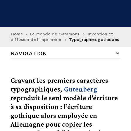
Home
Le Monde de Garamont
Invention et
diffusion de l’imprimerie
Typographies gothiques
NAVIGATION
INVENTION ET DIFFUSION DE L’IMPRIMERIE
TECHNIQUE TYPOGRAPHIQUE
Gravant les premiers caractères
DIFFUSION DE L’IMPRIMERIE EN EUROPE
typographiques,
Gutenberg
DÉBUTS DE LA TYPOGRAPHIE PARISIENNE
reproduit le seul modèle d’écriture
PREMIÈRES MISES EN PAGE
à sa disposition : l’écriture
TYPOGRAPHIES GOTHIQUES
gothique alors employée en
TYPOGRAPHIES ITALIENNES
L’IMAGE IMPRIMÉE
Allemagne pour copier les
LE LIVRE MODERNE