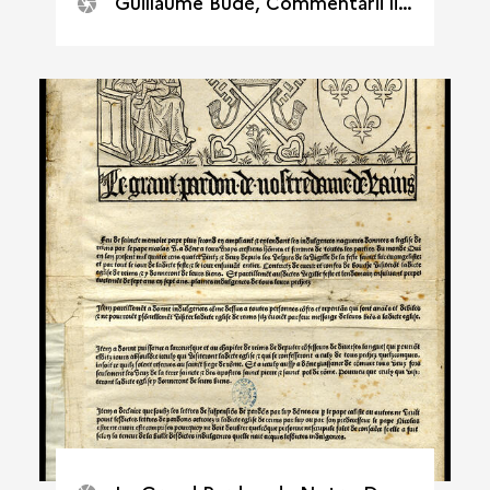
Guillaume Budé, Commentarii linguae graecae, Paris, Josse Bade