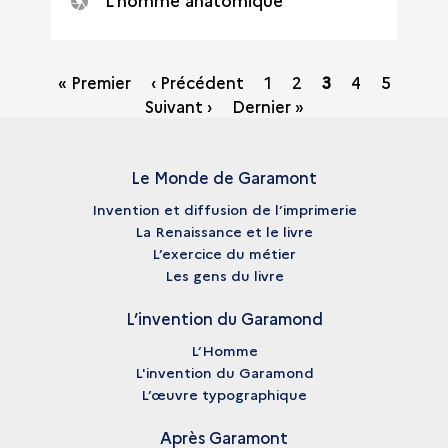
Pagination
« Premier
‹ Précédent
Page
1
Page
2
Page
3
Page
4
Page
5
Suivant ›
Dernier »
courante
Le Monde de Garamont
Invention et diffusion de l’imprimerie
La Renaissance et le livre
L’exercice du métier
Les gens du livre
L’invention du Garamond
L’Homme
L'invention du Garamond
L’œuvre typographique
Après Garamont