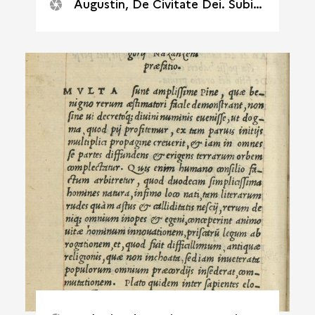
Augustin, De Civitate Dei. Subiaco, Sweynheim et Pannartz, 1465. 2°.