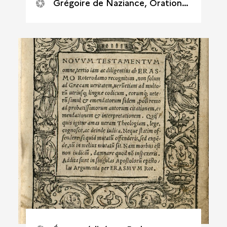
Grégoire de Naziance, Orationes lectissimae XVI. Venise, Alde Manuce, 1516. 8°.