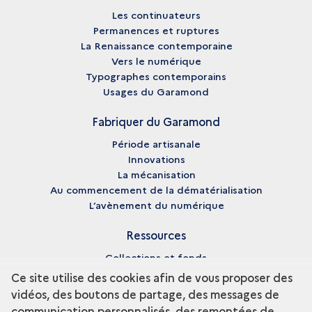
Les continuateurs
Permanences et ruptures
La Renaissance contemporaine
Vers le numérique
Typographes contemporains
Usages du Garamond
Fabriquer du Garamond
Période artisanale
Innovations
La mécanisation
Au commencement de la dématérialisation
L’avènement du numérique
Ressources
Collections et fonds
Enseignement et recherche
Ce site utilise des cookies afin de vous proposer des
Fiches biographiques
vidéos, des boutons de partage, des messages de
Pédagogie
communication personnalisés, des remontées de